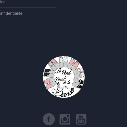
les
onfidentialité