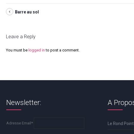
Barre au sol
Leave a Reply
You must be
logged in
to post a comment.
Newsletter:
A Propo
Adresse Email*
Le Rond Point