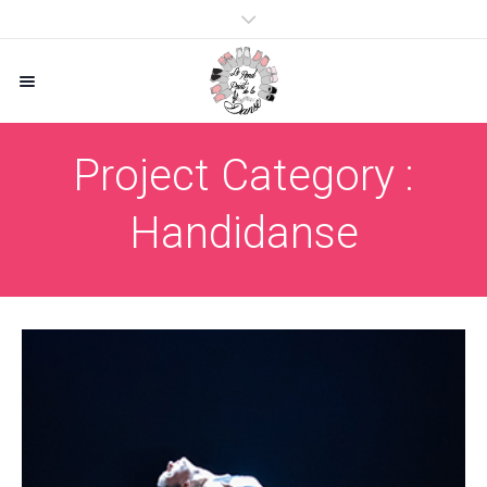
Project Category :
Handidanse