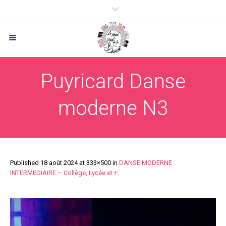
Puyricard Danse
moderne N3
Published
18 août 2024
at 333×500 in
DANSE MODERNE
INTERMEDIAIRE – Collège, Lycée et +
.