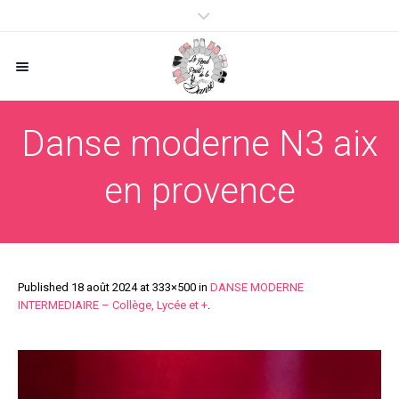
Danse moderne N3 aix
en provence
Published
18 août 2024
at 333×500 in
DANSE MODERNE
INTERMEDIAIRE – Collège, Lycée et +
.