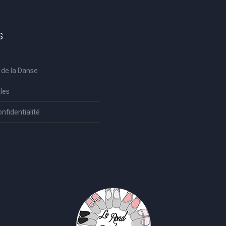
s
 de la Danse
les
onfidentialité