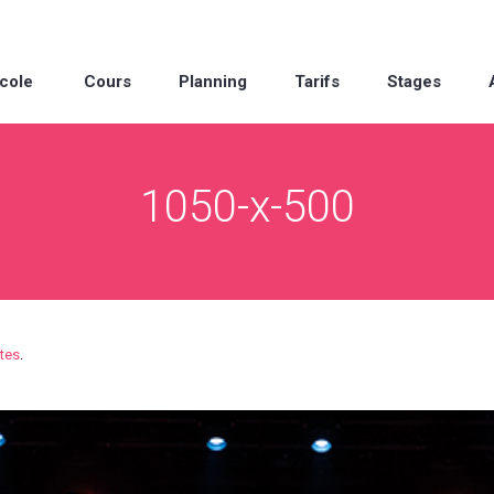
cole
Cours
Planning
Tarifs
Stages
1050-x-500
tes
.