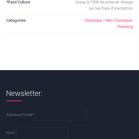
*Pass'Culture
Jusqu'à 150€ de prise en charge
sur les frais d'inscription
Categories
Classique / Néo-Classique
,
Planning
Newsletter:
Adresse Email*
Nom