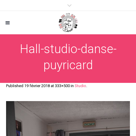
Hall-studio-danse-
puyricard
Published
19 février 2018
at 333×500 in
Studio
.