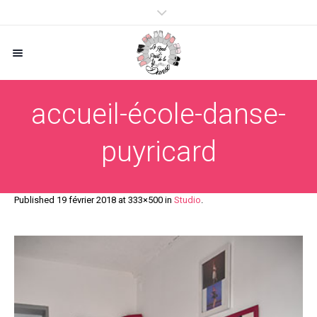
accueil-école-danse-
puyricard
Published
19 février 2018
at 333×500 in
Studio
.