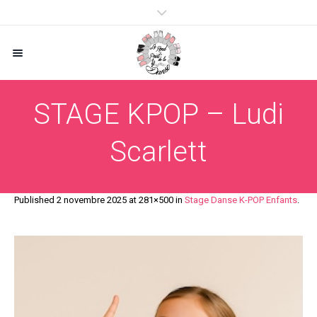
STAGE KPOP – Ludi
Scarlett
Published
2 novembre 2025
at 281×500 in
Stage Danse K-POP Enfants
.