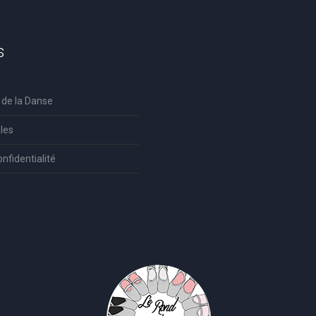
s
 de la Danse
les
onfidentialité