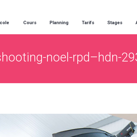
cole
Cours
Planning
Tarifs
Stages
shooting-noel-rpd–hdn-29