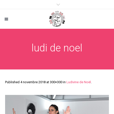
ludi de noel
Published
4 novembre 2018
at 300×300 in
Ludivine de Noël
.