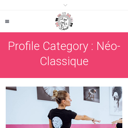
Profile Category :
Néo-
Classique