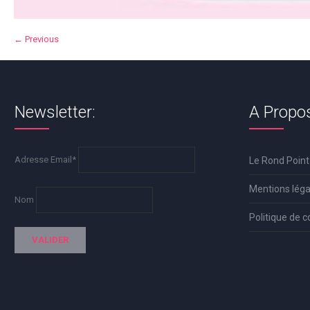
← Previous
Newsletter:
A Propo
Adresse Email*
Le Rond Point
Mentions léga
Nom
Politique de c