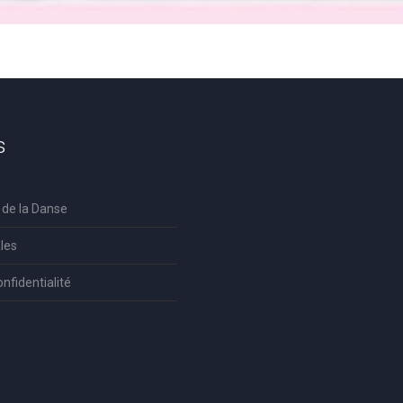
s
 de la Danse
les
onfidentialité