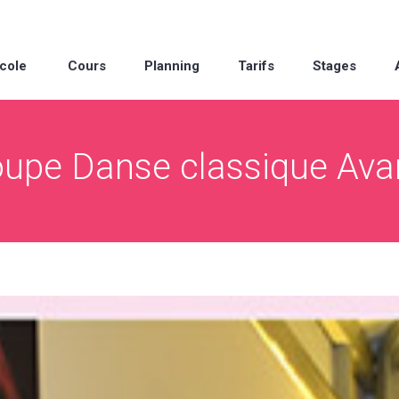
cole
Cours
Planning
Tarifs
Stages
upe Danse classique Av