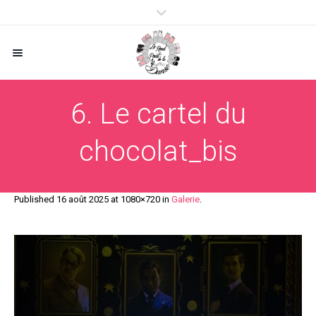
6. Le cartel du
chocolat_bis
Published
16 août 2025
at 1080×720 in
Galerie
.