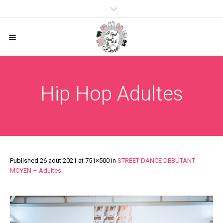
Hip Hop Adultes
Published
26 août 2021
at 751×500 in
STREET DANCE DEBUTANT-
MOYEN – Adultes
.