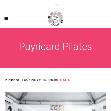
Puyricard Pilates
Published
11 août 2024
at 751×500 in
PILATES
.