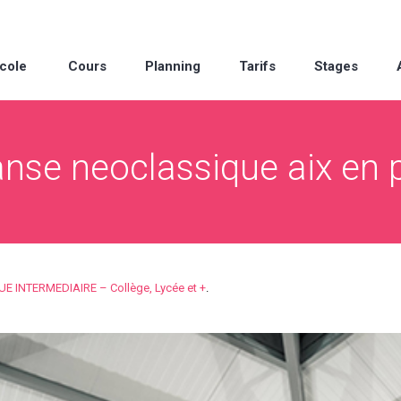
cole
Cours
Planning
Tarifs
Stages
anse neoclassique aix en 
INTERMEDIAIRE – Collège, Lycée et +
.