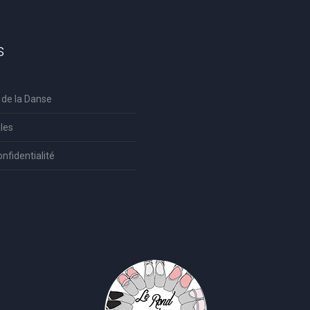
s
 de la Danse
les
onfidentialité