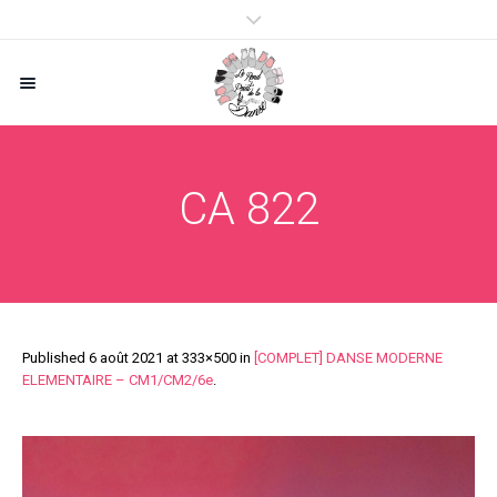
CA 822
Published
6 août 2021
at 333×500 in
[COMPLET] DANSE MODERNE
ELEMENTAIRE – CM1/CM2/6e
.