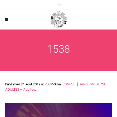
1538
Published
21 août 2019
at 750×500 in
[COMPLET] DANSE MODERNE
ADULTES – Adultes
.