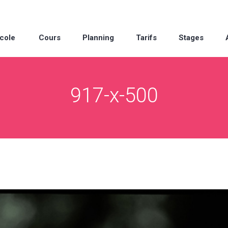
cole
Cours
Planning
Tarifs
Stages
917-x-500