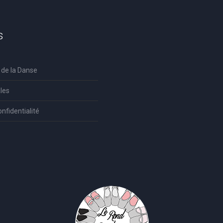
s
 de la Danse
les
onfidentialité