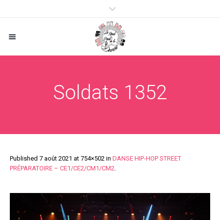
Soldats 1352
Published
7 août 2021
at 754×502 in
DANSE HIP-HOP STREET
PRÉPARATOIRE – CE1/CE2/CM1/CM2
.