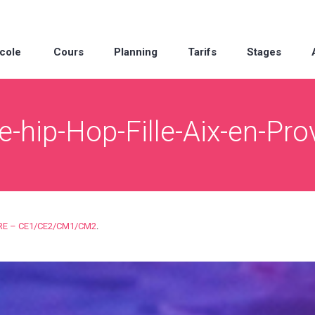
cole
Cours
Planning
Tarifs
Stages
-hip-Hop-Fille-Aix-en-Pr
RE – CE1/CE2/CM1/CM2
.