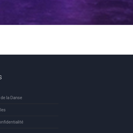
s
 de la Danse
les
onfidentialité