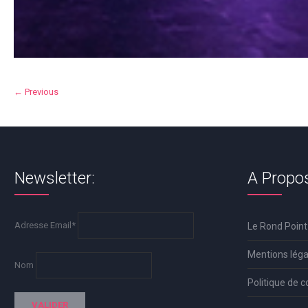
← Previous
Newsletter:
A Propo
Adresse Email*
Le Rond Point
Mentions léga
Nom
Politique de c