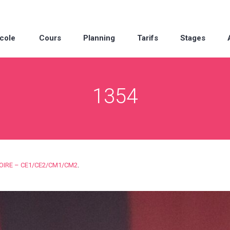
cole
Cours
Planning
Tarifs
Stages
1354
OIRE – CE1/CE2/CM1/CM2
.