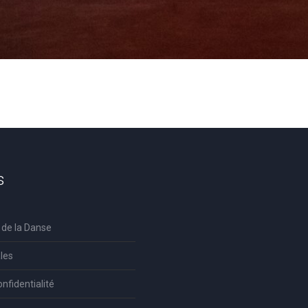
s
 de la Danse
les
onfidentialité