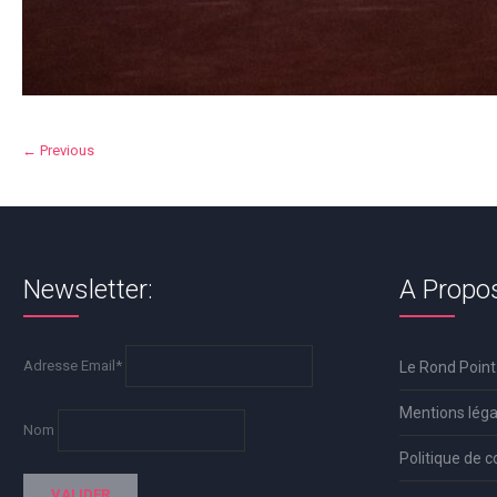
← Previous
Newsletter:
A Propo
Adresse Email*
Le Rond Point
Mentions léga
Nom
Politique de c