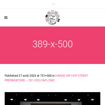
389-x-500
Published
27 août 2023
at 751×500 in
DANSE HIP-HOP STREET
PRÉPARATOIRE – CE1/CE2/CM1/CM2
.