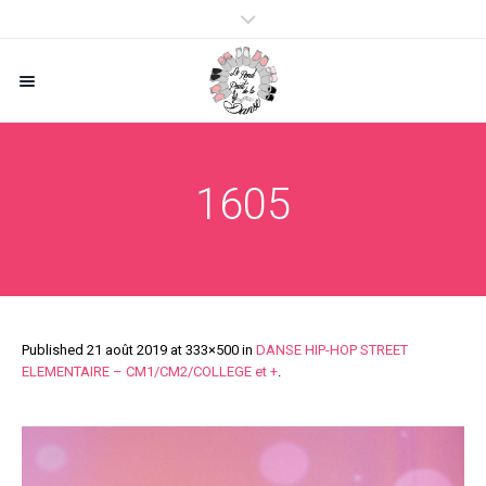
1605
Published
21 août 2019
at 333×500 in
DANSE HIP-HOP STREET
ELEMENTAIRE – CM1/CM2/COLLEGE et +
.