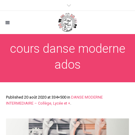
cours danse moderne
ados
Published
20 août 2020
at 334×500 in
DANSE MODERNE
INTERMEDIAIRE – Collège, Lycée et +
.