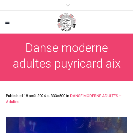
Danse moderne
adultes puyricard aix
Published
18 août 2024
at 333×500 in
DANSE MODERNE ADULTES –
Adultes
.