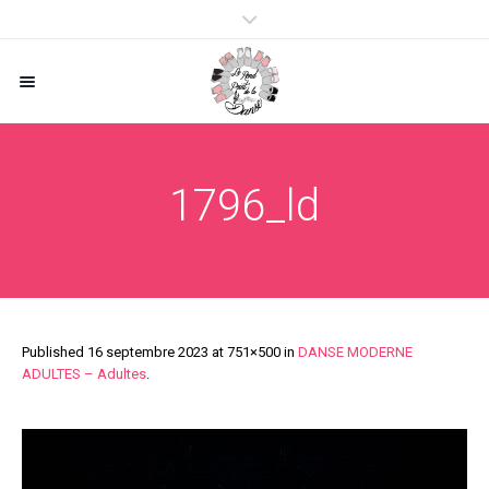
1796_ld
Published
16 septembre 2023
at 751×500 in
DANSE MODERNE
ADULTES – Adultes
.