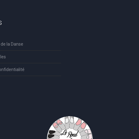
s
 de la Danse
les
onfidentialité