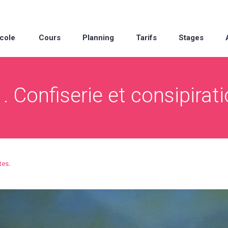
cole
Cours
Planning
Tarifs
Stages
. Confiserie et consipirat
tes
.