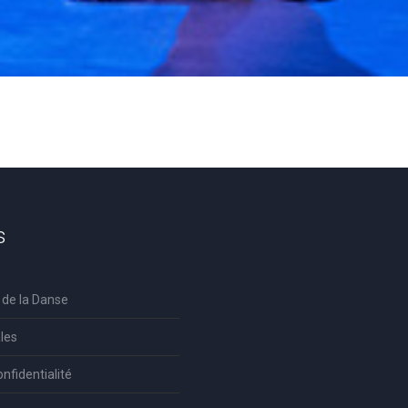
s
 de la Danse
les
onfidentialité