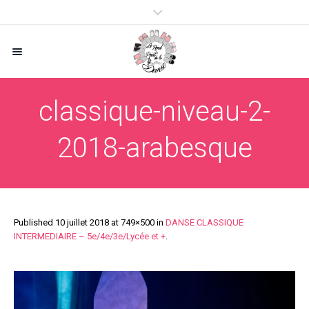
classique-niveau-2-
2018-arabesque
Published
10 juillet 2018
at 749×500 in
DANSE CLASSIQUE
INTERMEDIAIRE – 5e/4e/3e/Lycée et +
.