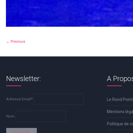
← Previous
Newsletter:
A Propo
Adresse Email*
Le Rond Point
Mentions léga
Nom
Politique de c