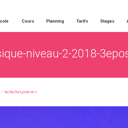
cole
Cours
Planning
Tarifs
Stages
sique-niveau-2-2018-3epos
 5e/4e/3e/Lycée et +
.