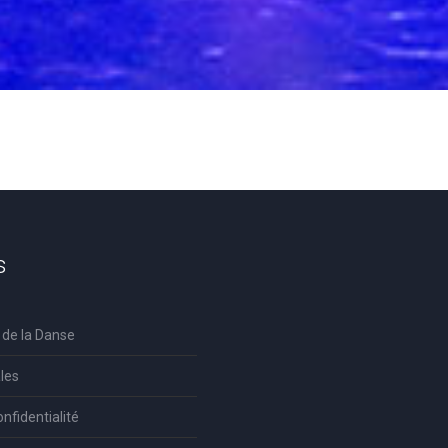
s
 de la Danse
les
onfidentialité